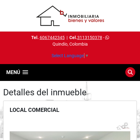
Tel.
6067442345
|
Cel.
3113150378
-
Quindío, Colombia
Select Language
▼
MENÚ
Detalles del inmueble
LOCAL COMERCIAL