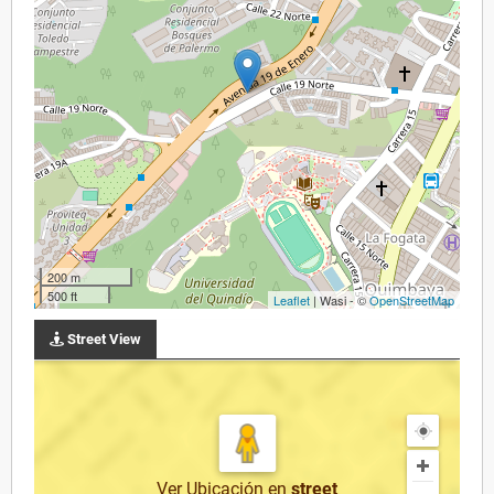
200 m
500 ft
Leaflet
| Wasi - ©
OpenStreetMap
Street View
Ver Ubicación
en
street