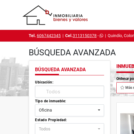
Tel.
6067442345
|
Cel.
3113150378
-
|
Quindío, Colo
BÚSQUEDA AVANZADA
INMUEB
BÚSQUEDA AVANZADA
Ordenar po
Ubicación:
Más 
Tipo de inmueble:
Oficina
Estado Propiedad:
Todos