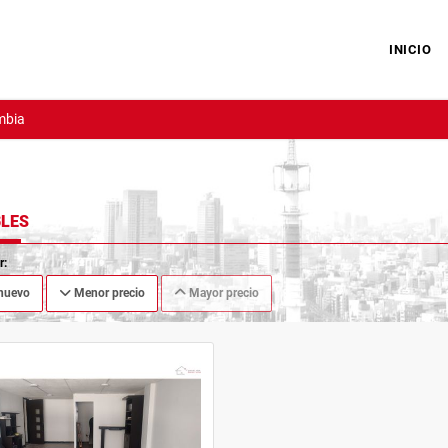
INICIO
mbia
LES
r:
nuevo
Menor precio
Mayor precio