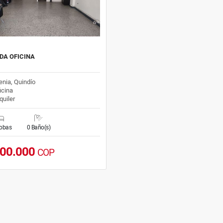
DA OFICINA
nia, Quindío
icina
quiler
cobas
0 Baño(s)
500.000
COP