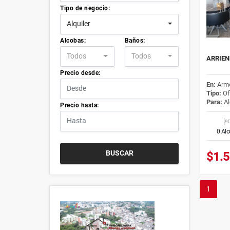
Tipo de negocio:
Alquiler
Alcobas:
Baños:
Todos
Todos
ARRIEN
Precio desde:
En:
Arme
Tipo:
Of
Para:
Al
Precio hasta:
0 Al
BUSCAR
$1.
1